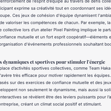
renforcement de l’esprit d’équipe au travers de défis colle
icipant exprime sa créativité tout en coordonnant ses id
roupe. Ces jeux de cohésion d'équipe dynamisent l'ambi
de valoriser les compétences de chacun. Par exemple, la
collective lors d’un atelier Pixel Painting implique le par
confiance mutuelle et un fort esprit coopératif—éléments 
organisation d'événements professionnels souhaitant boo
 dynamiques et sportives pour stimuler l’énergie
place d’activités sportives collectives, comme Team Hak
'avère très efficace pour motiver rapidement les équipes
 basés sur des exercices de confiance mutuelle et des jeu
eloppent non seulement le dynamisme, mais aussi la soli
interactives se révèlent être des leviers puissants pour l’
treprise, créant un climat social positif et stimulant.