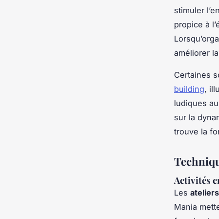
stimuler l’
propice à l
Lorsqu’orga
améliorer l
Certaines s
building
, il
ludiques aus
sur la dyna
trouve la fo
Techniqu
Activités c
Les
atelier
Mania mette