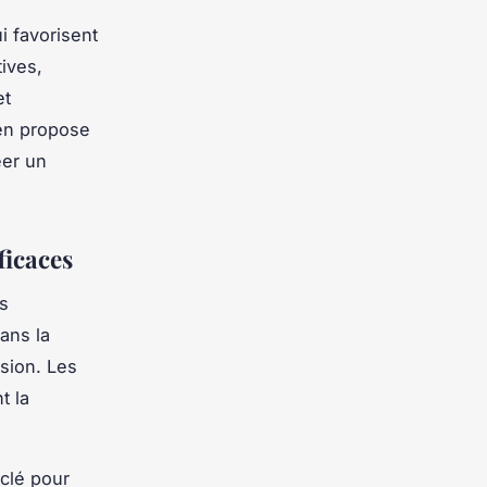
i favorisent
tives,
et
Zen propose
éer un
ficaces
ns
ans la
ésion. Les
t la
 clé pour