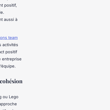
 positif,
le.
t aussi à
ions team
s activités
ct positif
e entreprise
d’équipe.
 cohésion
ng ou Lego
 approche