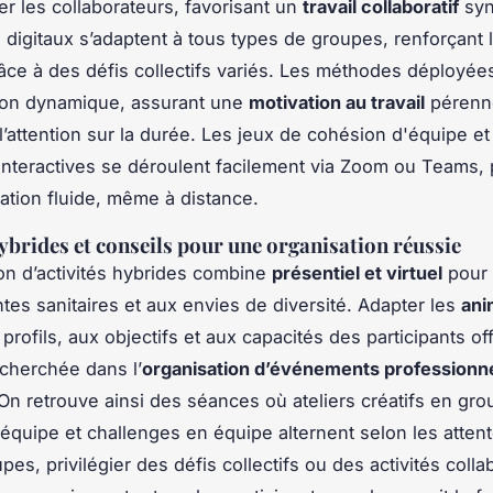
r les collaborateurs, favorisant un
travail collaboratif
syn
 digitaux s’adaptent à tous types de groupes, renforçant l
âce à des défis collectifs variés. Les méthodes déployée
ion dynamique, assurant une
motivation au travail
pérenne
l’attention sur la durée. Les jeux de cohésion d'équipe et
interactives se déroulent facilement via Zoom ou Teams,
pation fluide, même à distance.
hybrides et conseils pour une organisation réussie
ion d’activités hybrides combine
présentiel et virtuel
pour 
ntes sanitaires et aux envies de diversité. Adapter les
ani
profils, aux objectifs et aux capacités des participants of
recherchée dans l’
organisation d’événements professionn
n retrouve ainsi des séances où ateliers créatifs en gro
équipe et challenges en équipe alternent selon les atten
es, privilégier des défis collectifs ou des activités colla