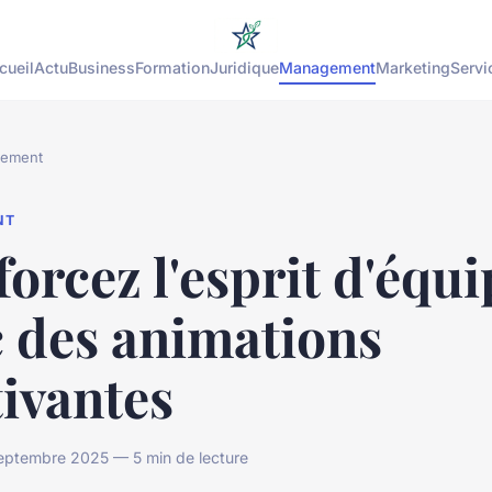
cueil
Actu
Business
Formation
Juridique
Management
Marketing
Servi
ement
NT
orcez l'esprit d'équi
c des animations
ivantes
ptembre 2025 — 5 min de lecture