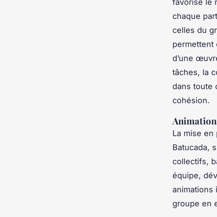
favorise le 
chaque part
celles du g
permettent 
d’une œuvre 
tâches, la 
dans toute 
cohésion.
Animations
La mise en 
Batucada, s
collectifs,
équipe, dév
animations 
groupe en en