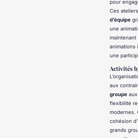
pour engage
Ces ateliers
d’équipe
gr
une animat
maintenant 
animations 
une partici
Activités 
L’organisat
aux contrai
groupe
aux 
flexibilité 
modernes. O
cohésion d'
grands group