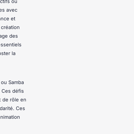
ctifs où
ées avec
ance et
 création
tage des
essentiels
ster la
a ou Samba
. Ces défis
x de rôle en
darité. Ces
animation