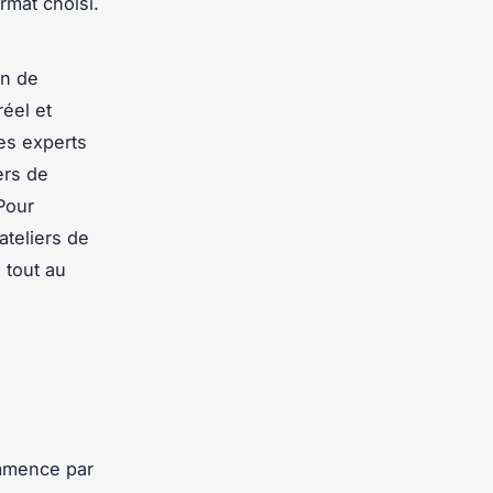
rmat choisi.
on de
réel et
Ces experts
ers de
Pour
ateliers de
 tout au
commence par