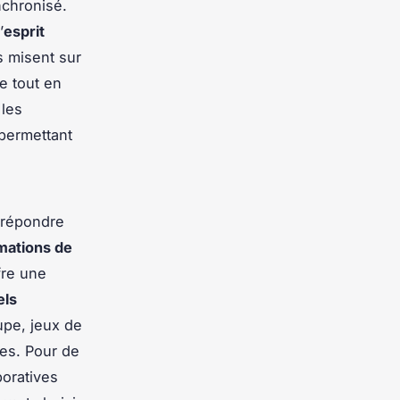
chronisé.
’
esprit
s misent sur
 tout en
 les
 permettant
répondre
mations de
fre une
els
upe, jeux de
tes. Pour de
boratives