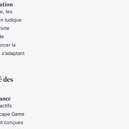
ation
e, les
on ludique
orte
de
rcer la
 s’adaptant
é des
tance
actifs
Escape Game
ont conçues