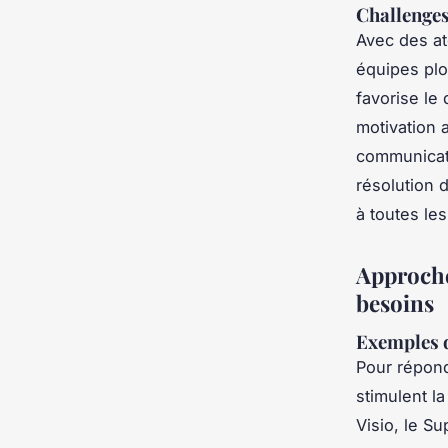
Challenges
Avec des at
équipes plo
favorise le
motivation a
communicati
résolution 
à toutes le
Approches
besoins
Exemples d’
Pour répon
stimulent l
Visio, le S