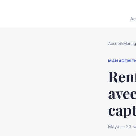
Ac
Accueil
›
Manag
MANAGEME
Renf
ave
capt
Maya — 23 se