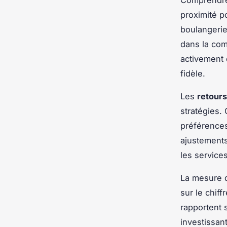
Comprendre
proximité p
boulangerie 
dans la com
activement d
fidèle.
Les
retours
stratégies.
préférences
ajustements
les service
La mesure d
sur le chiff
rapportent 
investissant