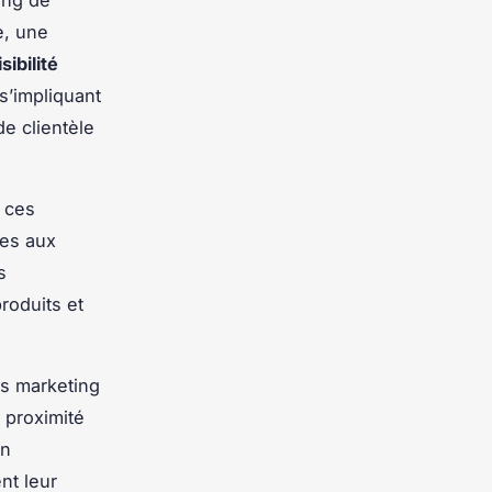
ing de
e, une
isibilité
s’impliquant
de clientèle
e ces
res aux
s
roduits et
ts marketing
e proximité
En
nt leur