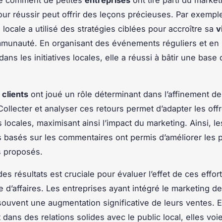
 comment de petites
entreprises
ont tiré parti du market
our réussir peut offrir des leçons précieuses. Par exempl
locale a utilisé des stratégies ciblées pour accroître sa
v
munauté. En organisant des événements réguliers et en 
ans les initiatives locales, elle a réussi à bâtir une base 
 clients
ont joué un rôle déterminant dans l’affinement d
 Collecter et analyser ces retours permet d’adapter les off
 locales, maximisant ainsi l’impact du marketing. Ainsi, le
 basés sur les commentaires ont permis d’améliorer les p
s proposés.
es résultats est cruciale pour évaluer l’effet de ces effor
re d’affaires. Les entreprises ayant intégré le marketing d
souvent une augmentation significative de leurs ventes. 
 dans des relations solides avec le public local, elles voie