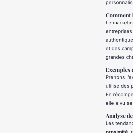
personnalise
Comment le
Le marketin
entreprises
authentique
et des camp
grandes ch
Exemples d
Prenons l’e
utilise des
En récompen
elle a vu s
Analyse de
Les tendanc
proximité
, 