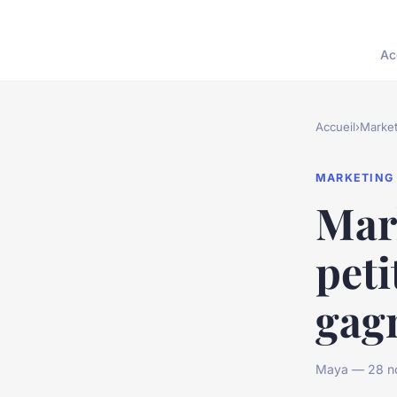
Ac
Accueil
›
Market
MARKETING
Mark
peti
gag
Maya — 28 no