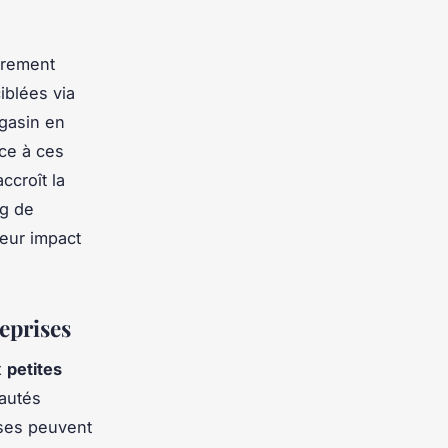
ièrement
iblées via
agasin en
ce à ces
ccroît la
ng de
leur impact
eprises
x
petites
nautés
ises peuvent