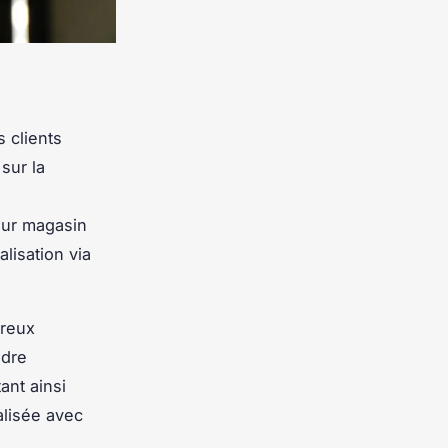
s clients
sur la
leur magasin
lisation via
breux
ndre
ant ainsi
alisée avec