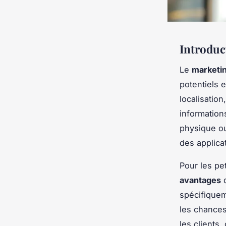
Introduc
Le
marketin
potentiels 
localisatio
information
physique ou
des applica
Pour les pe
avantages
d
spécifiquem
les chances
les clients,