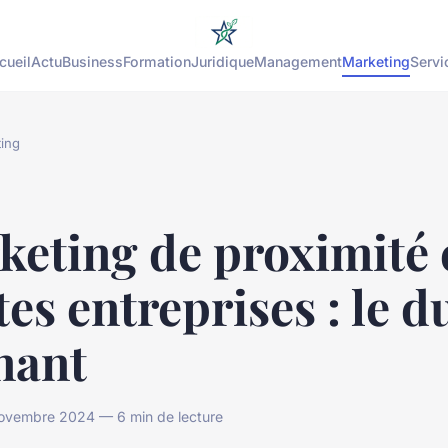
cueil
Actu
Business
Formation
Juridique
Management
Marketing
Servi
ing
eting de proximité 
tes entreprises : le d
nant
vembre 2024 — 6 min de lecture