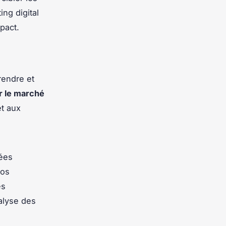
ng digital
mpact.
prendre et
 le marché
t aux
ées
vos
es
nalyse des