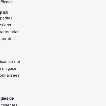
fficace.
ques
petites
exions
artenariats
guer des
isanale qui
on magasin.
sonnalisées,
égies de
cibler les