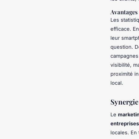
Avantages e
Les statist
efficace. E
leur smartph
question. 
campagnes c
visibilité, 
proximité i
local.
Synergie 
Le
marketin
entreprises
locales. En