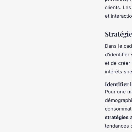
clients. Le
et interacti
Stratégie
Dans le ca
d’identifier
et de créer
intérêts spé
Identifier 
Pour une m
démographiq
consommateu
stratégies
a
tendances d