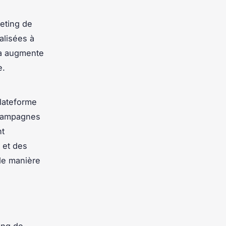
eting de
alisées à
ela augmente
e.
plateforme
 campagnes
nt
 et des
 de manière