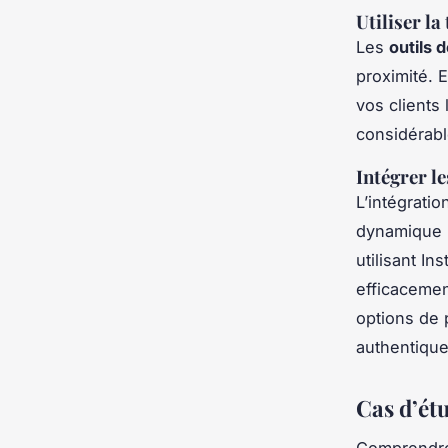
Utiliser l
Les
outils 
proximité. 
vos clients
considérabl
Intégrer l
L’intégrati
dynamique 
utilisant I
efficacemen
options de 
authentique
Cas d’étu